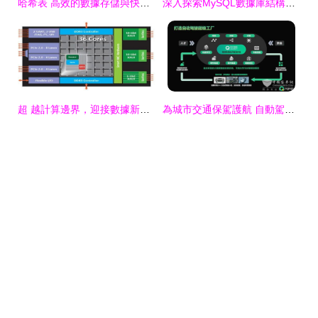
哈希表 高效的數據存儲與快速檢索之密鑰
深入探索MySQL數據庫結構設計 實戰案例解析，打造高效可擴展的數據存儲方案
超 越計算邊界，迎接數據新紀元——賽思信安攜手Tilera發布GX眾核服務器
為城市交通保駕護航 自動駕駛公交車背后的云科技數據處理和存儲服務